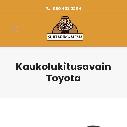
050 433 2204
Kaukolukitusavain
Toyota