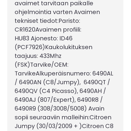
avaimet tarvitaan paikalle
ohjelmointia varten Avaimen
tekniset tiedot:Paristo:
CR1620Avaimen profiili:
HU83 Ajonesto: ID46
(PCF7926)Kaukolukituksen
taajuus: 433Mhz
(FSK)Tarvike/OEM:
TarvikeAlkuperäisnumero: 6490AL
/ 6490AN (C8/Jumpy), 6490QT /
6490QV (C4 Picasso), 6490AH /
6490AJ (807/Expert), 6490R8 /
6490R9 (308/3008/5008) Avain
sopii seuraaviin malleihin:Citroen
Jumpy (30/03/2009 + )Citroen C8