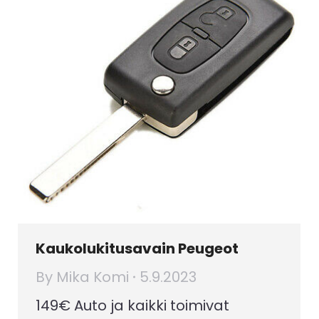
Kaukolukitusavain Peugeot
By
Mika Komi
5.9.2023
149€ Auto ja kaikki toimivat