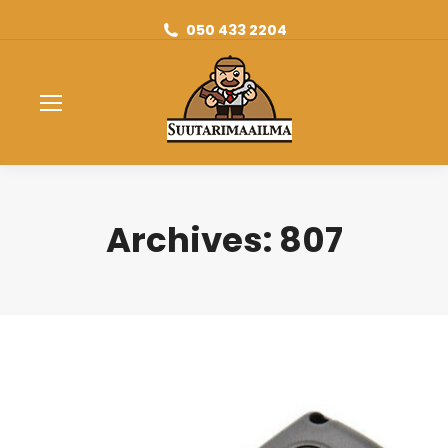
050 433 2204
Archives:
807